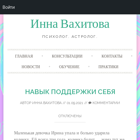
Войти
Инна Вахитова
ПСИХОЛОГ. АСТРОЛОГ.
Перейти
ГЛАВНАЯ
КОНСУЛЬТАЦИИ
КОНТАКТЫ
к
содержанию
НОВОСТИ
ОБУЧЕНИЕ
ПРАКТИКИ
НАВЫК ПОДДЕРЖКИ СЕБЯ
АВТОР
ИННА ВАХИТОВА
//
01.09.2021
//
КОММЕНТАРИИ
ОТКЛЮЧЕНЫ
Маленькая девочка Ирина упала и больно ударила
коленку. Ей всего три года, коленка болит ….мама тут же