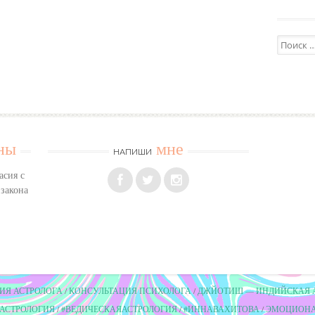
Поиск:
ны
мне
НАПИШИ
асия с
 закона
ИЯ АСТРОЛОГА
КОНСУЛЬТАЦИЯ ПСИХОЛОГА
ДЖЙОТИШ — ИНДИЙСКАЯ 
#АСТРОЛОГИЯ
#ВЕДИЧЕСКАЯАСТРОЛОГИЯ
#ИННАВАХИТОВА
ЭМОЦИОНА