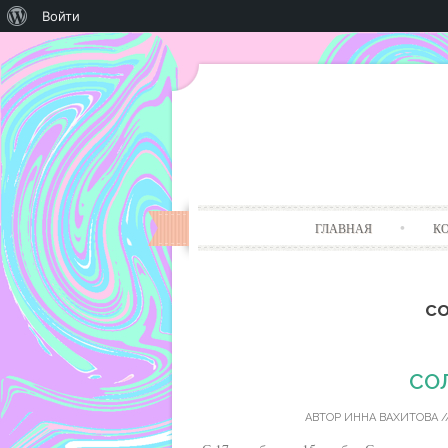
О
Войти
WordPress
ГЛАВНАЯ
К
со
СО
АВТОР
ИННА ВАХИТОВА
/