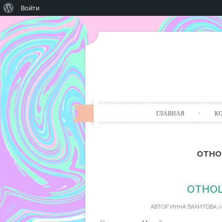
О
Войти
WordPress
ГЛАВНАЯ
К
отно
ОТНО
АВТОР
ИННА ВАХИТОВА
/