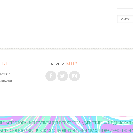
Поиск:
ны
мне
НАПИШИ
асия с
 закона
ИЯ АСТРОЛОГА
КОНСУЛЬТАЦИЯ ПСИХОЛОГА
ДЖЙОТИШ — ИНДИЙСКАЯ 
#АСТРОЛОГИЯ
#ВЕДИЧЕСКАЯАСТРОЛОГИЯ
#ИННАВАХИТОВА
ЭМОЦИОНА